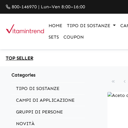
search
Skip to main navigation
800-146970 | Lun–Ven 8:00–16:00
HOME
TIPO DI SOSTANZE
CA
SETS
COUPON
TOP SELLER
Categories
TIPO DI SOSTANZE
CAMPI DI APPLICAZIONE
GRUPPI DI PERSONE
NOVITÀ