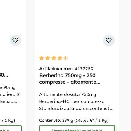
Average rating of 4.5 out of 5 stars
Artikelnummer:
4172250
80
Berberina 750mg - 250
compresse - altamente
 e 90mg
dosata - vegana
rnaliera 2
Altamente dosata 750mg
 Senza
Berberina-HCl per compressa
osio
Standardizzata ad un contenuto
esio e
di berberina del 97% Corrisponde
 / 1 Kg)
Contenuto:
299 g
(143,65 €* / 1 Kg)
a 728mg di berberina per
non
compressa Combinato con lo