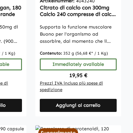
Artikelnummer:
4043240
ndard di
gan, 180
Citrato di calcio con 300mg
 A
grande
Calcio 240 compresse di calcio
genti, in
organico, sostanza pura,
750mg di
vegan
Supporta la funzione muscolare
non siamo
Buono per l'organismo ad
arazioni
. (900
assorbire, dal momento che il
i. Per
scio
calcio è presente sotto forma di
 / 1 Kg)
Contenuto:
352 g
(56,68 €* / 1 Kg)
lutine,
citrato organico È dimostrato
e siti
nza
che mantiene ossa e denti
able
Immediately available
eratura
biossido
normali Supporta la funzione
ffettuare
ice:
Regular price:
19,95 €
elle
degli enzimi digestivi Essenziale
e di
Prezzi IVA inclusa più spese di
ossiamo
per la comunicazione nervosa
spedizione
oni sugli
Sostanza pura Senza stearato di
nziali.
magnesio né biossido di silicio
i,
llo
Vegan, senza glutine, lattosio né
Aggiungi al carrello
e siti
fruttosio Nota: A causa delle
eratura
normative legali, non possiamo
fare ulteriori dichiarazioni sugli