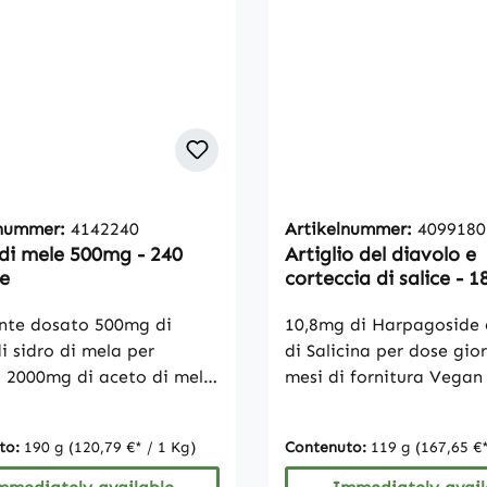
lnummer:
4142240
Artikelnummer:
4099180
di mele 500mg - 240
Artiglio del diavolo e
e
corteccia di salice - 1
capsule Vegan
nte dosato 500mg di
10,8mg di Harpagoside
i sidro di mela per
di Salicina per dose gio
a 2000mg di aceto di mela
mesi di fornitura Vegan
aggio giornaliero
glutine, lattosio né frutt
ione grande per 2 mesi
Senza stearato di magn
to:
190 g
(120,79 €* / 1 Kg)
Contenuto:
119 g
(167,65 €*
enza glutine, lattosio nè
biossido di silicio Avviso: A causa
io Senza stearato di
delle normative legali, 