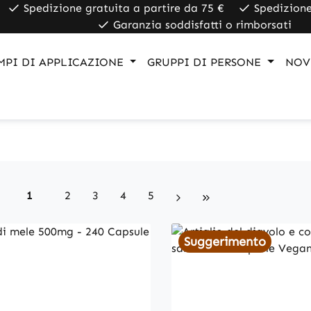
Spedizione gratuita a partire da 75 €
Spedizione
Garanzia soddisfatti o rimborsati
MPI DI APPLICAZIONE
GRUPPI DI PERSONE
NOV
Page
Page
Page
Page
Page
1
2
3
4
5
Suggerimento