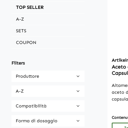
TOP SELLER
A-Z
SETS
COUPON
Artike
Filters
Aceto 
Capsul
Produttore
Altame
A-Z
aceto d
capsul
Compatibilità
per dos
Confez
Contenu
Vegan S
Forma di dosaggio
fruttos