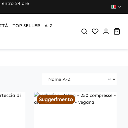
 entro 24 ore
ITÀ
TOP SELLER
A-Z
You have 0 wi
Sho
Suggerimento