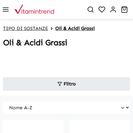
in content
You have 0 w
Sh
TIPO DI SOSTANZE
Oli & Acidi Grassi
Oli & Acidi Grassi
Filtro