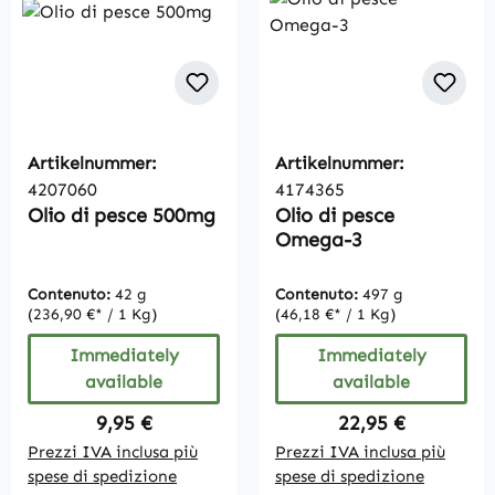
Artikelnummer:
Artikelnummer:
4207060
4174365
Olio di pesce 500mg
Olio di pesce
Omega-3
Contenuto:
42 g
Contenuto:
497 g
(236,90 €* / 1 Kg)
(46,18 €* / 1 Kg)
Immediately
Immediately
available
available
Regular price:
Regular price:
9,95 €
22,95 €
Prezzi IVA inclusa più
Prezzi IVA inclusa più
spese di spedizione
spese di spedizione