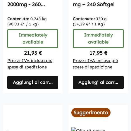
2000mg - 360
mg – 240 Softgel
Softgel |
Vitamintrend
Contenuto:
0.243 kg
Contenuto:
330 g
(90,33 €* / 1 kg)
(54,39 €* / 1 Kg)
Immediately
Immediately
available
available
Regular price:
Regular price:
21,95 €
17,95 €
Prezzi IVA inclusa più
Prezzi IVA inclusa più
spese di spedizione
spese di spedizione
Aggiungi al carrello
Aggiungi al carrello
Suggerimento