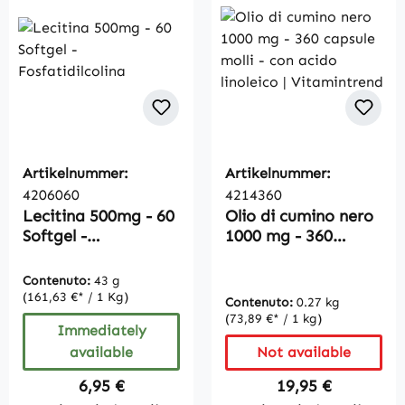
Artikelnummer:
Artikelnummer:
4206060
4214360
Lecitina 500mg - 60
Olio di cumino nero
Softgel -
1000 mg - 360
Fosfatidilcolina
capsule molli - con
acido linoleico |
Contenuto:
43 g
Vitamintrend
(161,63 €* / 1 Kg)
Contenuto:
0.27 kg
(73,89 €* / 1 kg)
Immediately
available
Not available
Regular price:
Regular price:
6,95 €
19,95 €