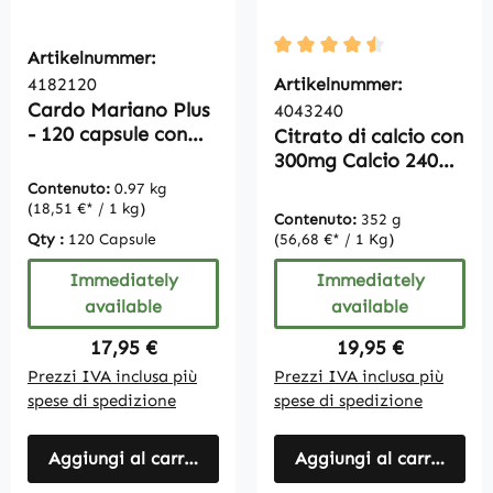
Artikelnummer:
Average rating of 4.5 out 
4182120
Artikelnummer:
Cardo Mariano Plus
4043240
- 120 capsule con
Citrato di calcio con
carciofo e tarassaco
300mg Calcio 240
compresse di calcio
Contenuto:
0.97 kg
organico, sostanza
(18,51 €* / 1 kg)
Contenuto:
352 g
pura, vegan
Qty :
120 Capsule
(56,68 €* / 1 Kg)
Immediately
Immediately
available
available
Regular price:
Regular price:
17,95 €
19,95 €
Prezzi IVA inclusa più
Prezzi IVA inclusa più
spese di spedizione
spese di spedizione
Aggiungi al carrello
Aggiungi al carrello