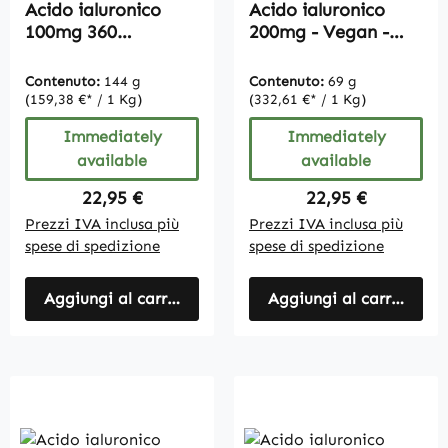
Acido ialuronico
Acido ialuronico
100mg 360
200mg - Vegan -
compresse
180 Capsule
confezione grande,
Contenuto:
144 g
Contenuto:
69 g
vegan
(159,38 €* / 1 Kg)
(332,61 €* / 1 Kg)
Immediately
Immediately
available
available
Regular price:
Regular price:
22,95 €
22,95 €
Prezzi IVA inclusa più
Prezzi IVA inclusa più
spese di spedizione
spese di spedizione
Aggiungi al carrello
Aggiungi al carrello