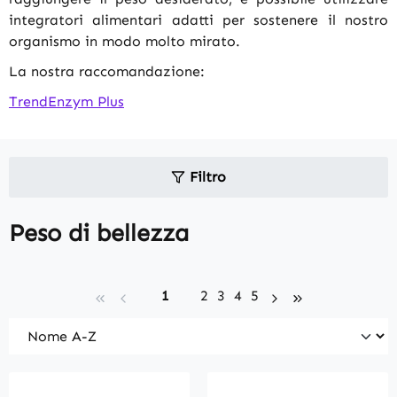
integratori alimentari adatti per sostenere il nostro
organismo in modo molto mirato.
La nostra raccomandazione:
TrendEnzym Plus
Filtro
Peso di bellezza
Page
Page
Page
Page
Page
1
2
3
4
5