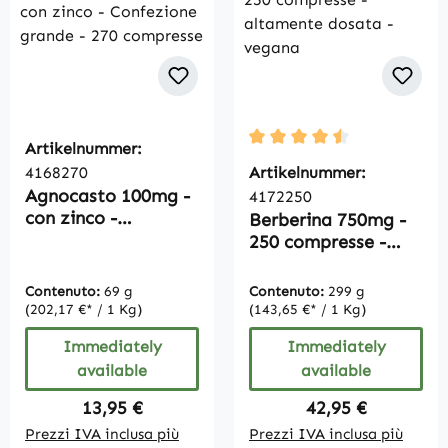
Artikelnummer:
Average rating of 4.5 out 
4168270
Artikelnummer:
Agnocasto 100mg -
4172250
con zinco -
Berberina 750mg -
Confezione grande -
250 compresse -
270 compresse
altamente dosata -
vegana
Contenuto:
69 g
Contenuto:
299 g
(202,17 €* / 1 Kg)
(143,65 €* / 1 Kg)
Immediately
Immediately
available
available
Regular price:
Regular price:
13,95 €
42,95 €
Prezzi IVA inclusa più
Prezzi IVA inclusa più