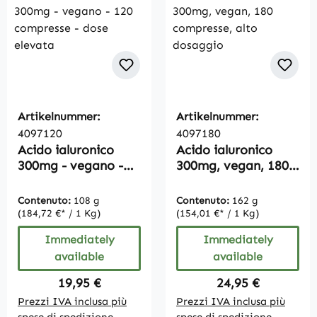
Artikelnummer:
Artikelnummer:
4097120
4097180
Acido ialuronico
Acido ialuronico
300mg - vegano -
300mg, vegan, 180
120 compresse -
compresse, alto
dose elevata
dosaggio
Contenuto:
108 g
Contenuto:
162 g
(184,72 €* / 1 Kg)
(154,01 €* / 1 Kg)
Immediately
Immediately
available
available
Regular price:
Regular price:
19,95 €
24,95 €
Prezzi IVA inclusa più
Prezzi IVA inclusa più
spese di spedizione
spese di spedizione