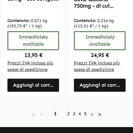
| Vitamintrend
750mg - di cui
525mg di
polisaccaridi - 180
Contenuto:
0.072 kg
Contenuto:
0.216 kg
compresse - facili da
(193,75 €* / 1 kg)
(115,51 €* / 1 kg)
deglutire - vegano |
Immediately
Immediately
Vitamintrend
available
available
Regular price:
Regular price:
13,95 €
24,95 €
Prezzi IVA inclusa più
Prezzi IVA inclusa più
spese di spedizione
spese di spedizione
Aggiungi al carrello
Aggiungi al carrello
Page
Page
Page
Page
Page
1
2
3
4
5