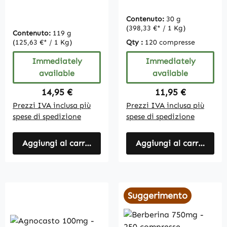
200mg 180
compresse alla
Contenuto:
30 g
rinfusa per 1/2 anno,
(398,33 €* / 1 Kg)
Contenuto:
119 g
vegan
(125,63 €* / 1 Kg)
Qty :
120 compresse
Immediately
Immediately
available
available
Regular price:
Regular price:
14,95 €
11,95 €
Prezzi IVA inclusa più
Prezzi IVA inclusa più
spese di spedizione
spese di spedizione
Aggiungi al carrello
Aggiungi al carrello
Suggerimento