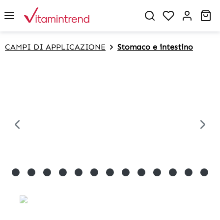
in content
Sh
CAMPI DI APPLICAZIONE
Stomaco e intestino
Skip image gallery