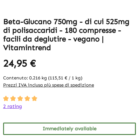
Beta-Glucano 750mg - di cui 525mg
di polisaccaridi - 180 compresse -
facili da deglutire - vegano |
Vitamintrend
24,95 €
Contenuto:
0.216 kg
(115,51 € / 1 kg)
Prezzi IVA inclusa più spese di spedizione
Average rating of 5 out of 5 stars
2 rating
Immediately available