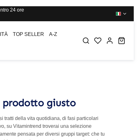
ntro 24 ore
ITÀ
TOP SELLER
A-Z
You have 0 wishl
Shoppi
l prodotto giusto
ratti della vita quotidiana, di fasi particolari
tivo, su Vitamintrend troverai una selezione
tamente pensata per diversi gruppi target: che tu