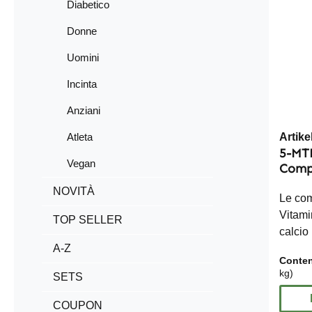
Diabetico
Donne
Uomini
Incinta
Anziani
Atleta
Artik
5-MT
Vegan
Compr
NOVITÀ
Le co
Vitami
TOP SELLER
calcio
A-Z
(500% 
Conte
biolog
kg)
SETS
folico
giorna
COUPON