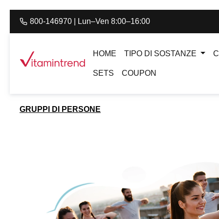
to search
Skip to main navigation
800-146970 | Lun–Ven 8:00–16:00
HOME
TIPO DI SOSTANZE
C
SETS
COUPON
GRUPPI DI PERSONE