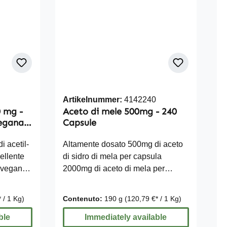
Artikelnummer:
4142240
0 mg -
Aceto di mele 500mg - 240
egana -
Capsule
 acetil-
Altamente dosato 500mg di aceto
cellente
di sidro di mela per capsula
 vegani e
2000mg di aceto di mela per
lutine,
dosaggio giornaliero Confezione
 biossido
grande per 2 mesi Vegan Senza
 / 1 Kg)
Contenuto:
190 g
(120,79 €* / 1 Kg)
lle
glutine, lattosio nè fruttosio Senza
siamo
ble
stearato di magnesio né biossido
Immediately available