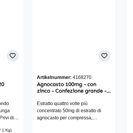
 Acido
compressa contiene: Acido
enti:
Ialuronico 300mg Ingredienti:
llina,
Agente di carica cellulosa
microcristallina, acido ialuronico
Artikelnummer:
4168270
20
Agnocasto 100mg - con
zinco - Confezione grande -
270 compresse
ondo
Estratto quattro volte più
Lunga
concentrato 50mg di estratto di
rivi di
agnocasto per compressa,
ssido di
corrisponde a 200mg di agnocasto
/ 1 Kg)
Nota: A
Combinato con zinco Senza