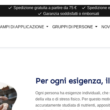
Spedizione gratuita a partire da 75 €
Spedizione e
Garanzia soddisfatti o rimborsati
AMPI DI APPLICAZIONE
GRUPPI DI PERSONE
NOV
Per ogni esigenza, i
Ogni persona ha esigenze individuali, che si t
della vita o di stress fisico. Per questo mo
accuratamente studiata di nutrienti, apposi