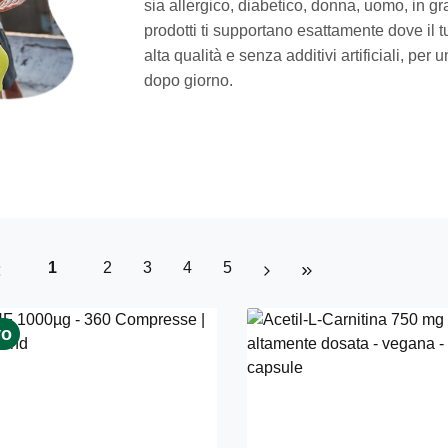
sia allergico, diabetico, donna, uomo, in gr
prodotti ti supportano esattamente dove il 
alta qualità e senza additivi artificiali, pe
dopo giorno.
Page
Page
Page
Page
Page
1
2
3
4
5
vo