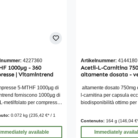
elnummer:
4227360
Artikelnummer:
4144180
HF 1000µg - 360
Acetil-L-Carnitina 75
esse | Vitamintrend
altamente dosata - v
180 capsule
mpresse 5-MTHF 1000µg di
altamente dosato 750mg di
ntrend forniscono 1000µg di
l-carnitina per capsula ec
 L-metilfolato per compressa
biodisponibilità ottimo per
VNR). Il 5-MTHF è la forma
vegetariani vegan senza g
nuto:
0.072 kg
(235,42 €* / 1
icamente attiva dell'acido
lattosio né fruttosio senza
Contenuto:
164 g
(146,04 €*
 e consente un apporto
di silicio Nota: A causa de
liero superiore al 100% del
Immediately available
normative legali, non pos
Immediately availa