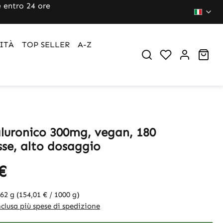
 entro 24 ore
ITÀ
TOP SELLER
A-Z
Sho
aluronico 300mg, vegan, 180
se, alto dosaggio
€
162 g
(154,01 € / 1000 g)
clusa più spese di spedizione