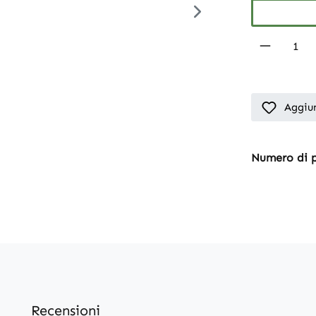
Product 
Aggiun
Numero di 
Recensioni