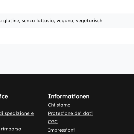
a glutine, senza lattosio, vegano, vegetarisch
ice
Informationen
Chi siamo
di spedizione e
Protezione dei dati
CGC
 rimborso
Impressioni