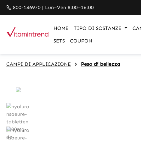
search
Skip to main navigation
800-146970 | Lun–Ven 8:00–16:00
HOME
TIPO DI SOSTANZE
CA
SETS
COUPON
CAMPI DI APPLICAZIONE
Peso di bellezza
Skip image gallery