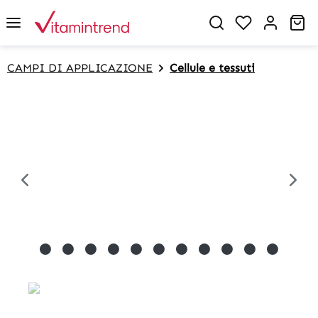
in content
Sh
CAMPI DI APPLICAZIONE
Cellule e tessuti
Skip image gallery