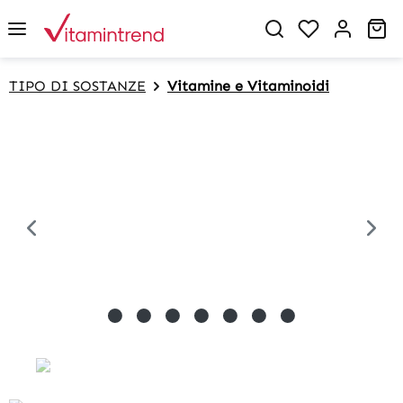
in content
Sh
TIPO DI SOSTANZE
Vitamine e Vitaminoidi
Skip image gallery