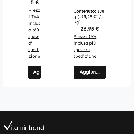
5 €
Prezz
Contenuto:
138
i IVA
g
(195,29 €* / 1
Kg)
inclus
Regular price:
26,95 €
a più
spese
Prezzi IVA
di
inclusa più
spedi
spese di
zione
spedizione
Aggiungi al carrello
Aggiungi al carrello