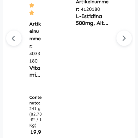
Artikelnumme
r:
4120180
L-Istidina
Average rating of 5 out of 5 stars
500mg, Alto
Artik
dosaggio,
elnu
Vegan, 180
mme
Capsule,
r:
Confezione
4033
grande
180
Vita
min
a C
tam
pon
Conte
ata
nuto:
1000
241 g
(82,78
mg -
€* / 1
180
Kg)
caps
Regular price:
19,9
ule