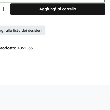
Quantity: Enter the desired amount or 
Aggiungi al carrello
gi alla lista dei desideri
prodotto:
4051365