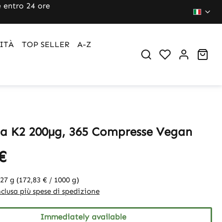
 entro 24 ore
ITÀ
TOP SELLER
A-Z
Sho
a K2 200µg, 365 Compresse Vegan
€
127 g
(172,83 € / 1000 g)
clusa più spese di spedizione
Immediately available