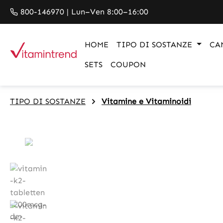
search
Skip to main navigation
800-146970 | Lun–Ven 8:00–16:00
HOME
TIPO DI SOSTANZE
CA
SETS
COUPON
TIPO DI SOSTANZE
Vitamine e Vitaminoidi
Skip image gallery