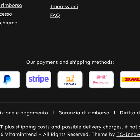
 rimborso
Impressioni
ecesso
FAQ
ichiamo
rnal link)
 tab (external link)
Our payment and shipping methods:
dizione e pagamento
Garanzia di rimborso
Diritto 
AT plus
shipping costs
and possible delivery charges, if not
6 Vitamintrend – All Rights Reserved. Theme by
TC-Innov