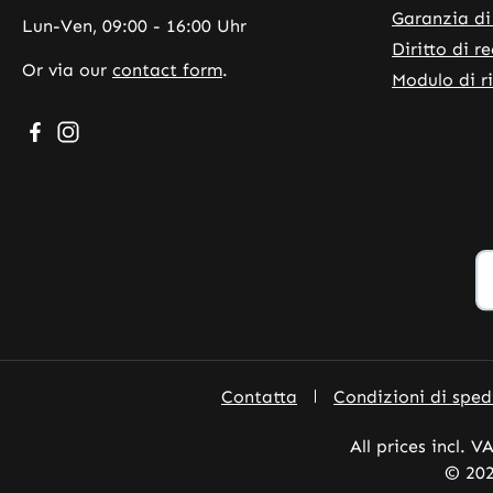
Garanzia di
Lun-Ven, 09:00 - 16:00 Uhr
Diritto di r
Or via our
contact form
.
Modulo di r
Visit us on Facebook – opens in a new browser tab (exte
Check us out on Instagram – opens in a new browser
Contatta
Condizioni di spe
All prices incl. V
© 202