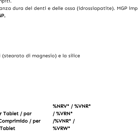
piti.
tanza dura dei denti e delle ossa (idrossiapatite). MGP impe
GP.
 (stearato di magnesio) e la silice
%NRV* / %VNR*
r Tablet / par
/ %VRN*
Comprimido / per
/%VNR* /
Tablet
%VRW*