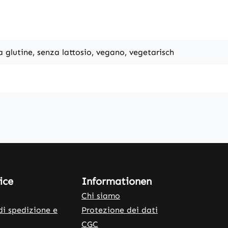
a glutine, senza lattosio, vegano, vegetarisch
ice
Informationen
Chi siamo
di spedizione e
Protezione dei dati
CGC