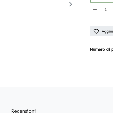
Product 
Aggiun
Numero di 
Recensioni