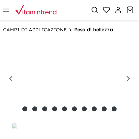
in content
Sh
CAMPI DI APPLICAZIONE
Peso di bellezza
Skip image gallery