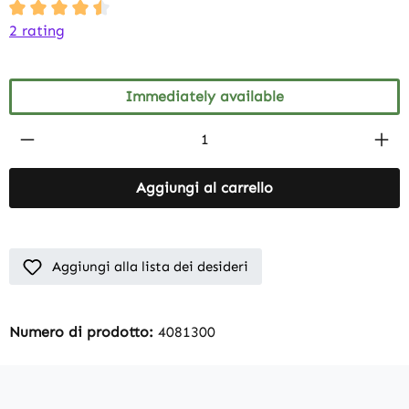
Average rating of 4.5 out of 5 stars
2 rating
Immediately available
Product Quantity: Enter the desired amount
Aggiungi al carrello
Aggiungi alla lista dei desideri
Numero di prodotto:
4081300