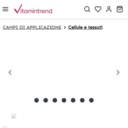
in content
Sh
CAMPI DI APPLICAZIONE
Cellule e tessuti
Skip image gallery