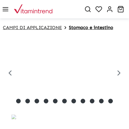
in content
Sh
CAMPI DI APPLICAZIONE
Stomaco e intestino
Skip image gallery