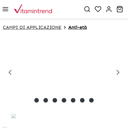
in content
Sh
CAMPI DI APPLICAZIONE
Anti-età
Skip image gallery