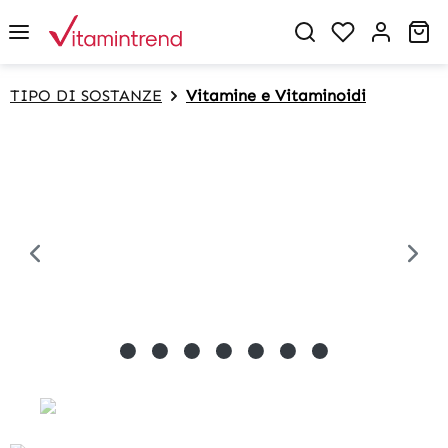
in content
Sh
TIPO DI SOSTANZE
Vitamine e Vitaminoidi
Skip image gallery