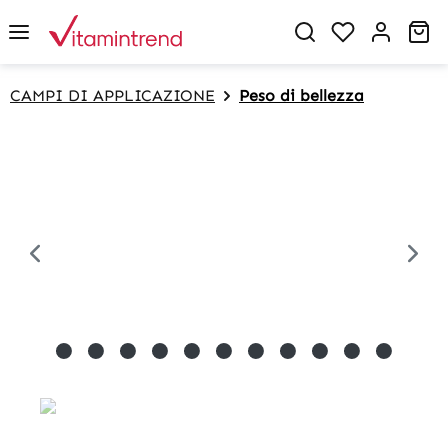
in content
Sh
CAMPI DI APPLICAZIONE
Peso di bellezza
Skip image gallery