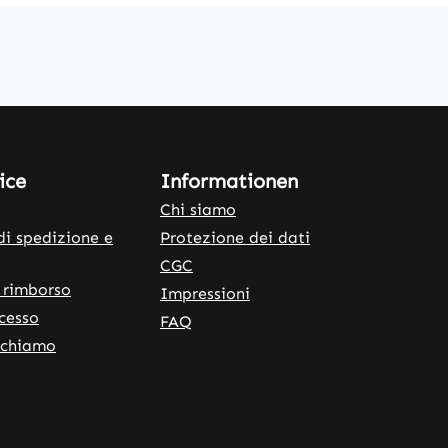
ice
Informationen
Chi siamo
di spedizione e
Protezione dei dati
CGC
 rimborso
Impressioni
ecesso
FAQ
ichiamo
rnal link)
 tab (external link)