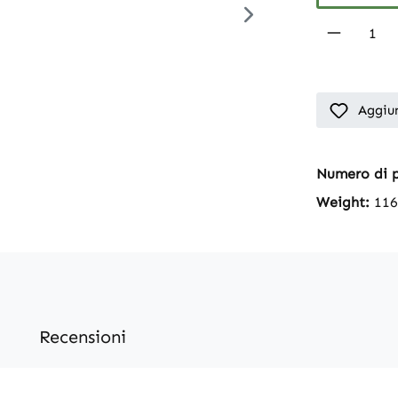
Product 
Aggiun
Numero di 
Weight:
116
Recensioni