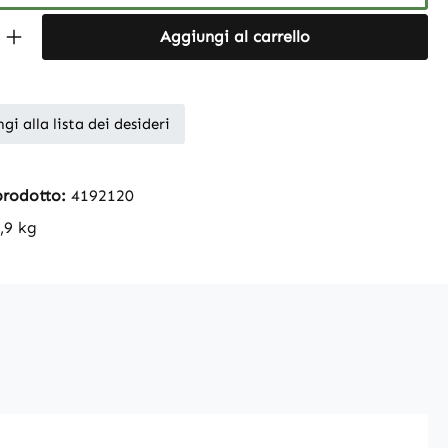
Quantity: Enter the desired amount or 
Aggiungi al carrello
gi alla lista dei desideri
prodotto:
4192120
,9 kg