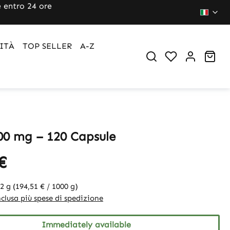
 entro 24 ore
ITÀ
TOP SELLER
A-Z
Sho
0 mg – 120 Capsule
€
82 g
(194,51 € / 1000 g)
clusa più spese di spedizione
Immediately available