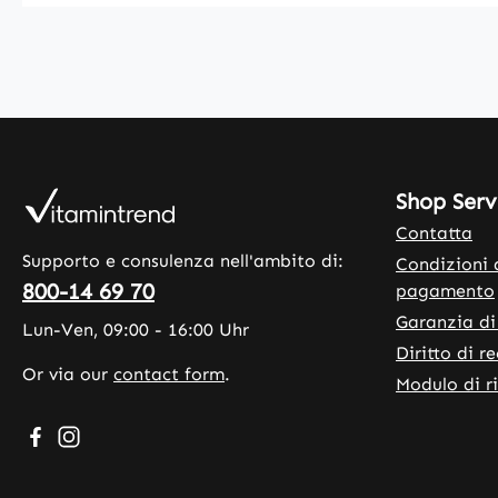
Shop Serv
Contatta
Supporto e consulenza nell'ambito di:
Condizioni 
800-14 69 70
pagamento
Garanzia di
Lun-Ven, 09:00 - 16:00 Uhr
Diritto di r
Or via our
contact form
.
Modulo di r
Visit us on Facebook – opens in a new browser tab (exte
Check us out on Instagram – opens in a new browser