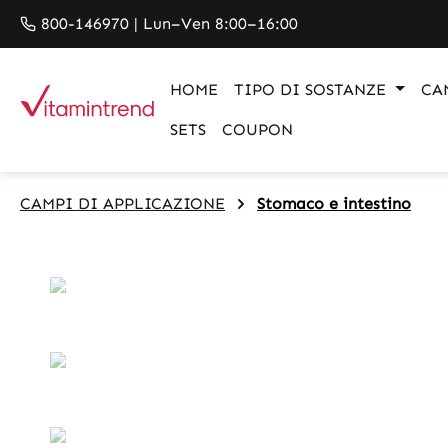
search
Skip to main navigation
800-146970 | Lun–Ven 8:00–16:00
HOME
TIPO DI SOSTANZE
CA
SETS
COUPON
CAMPI DI APPLICAZIONE
Stomaco e intestino
Skip image gallery