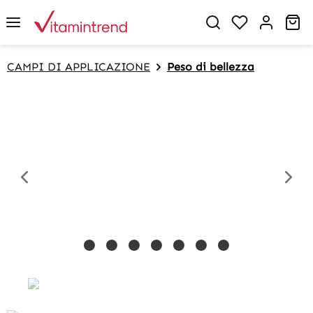
in content
Sh
CAMPI DI APPLICAZIONE
Peso di bellezza
Skip image gallery