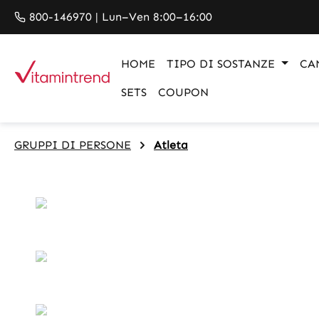
search
Skip to main navigation
800-146970 | Lun–Ven 8:00–16:00
HOME
TIPO DI SOSTANZE
CA
SETS
COUPON
GRUPPI DI PERSONE
Atleta
Skip image gallery