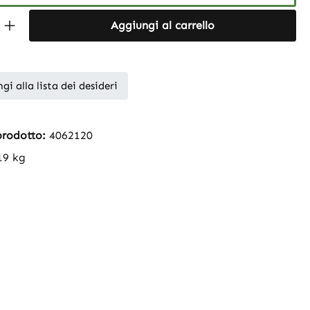
Quantity: Enter the desired amount or 
Aggiungi al carrello
gi alla lista dei desideri
prodotto:
4062120
19 kg