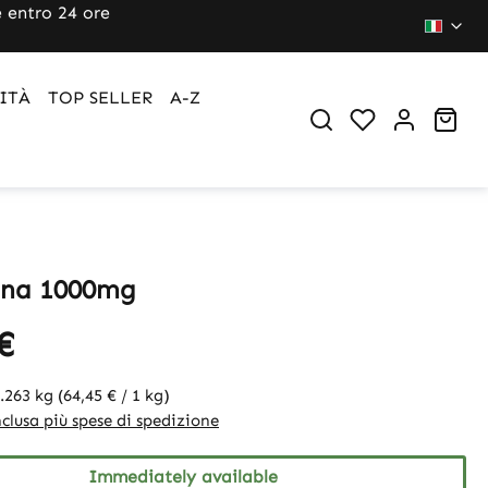
 entro 24 ore
ITÀ
TOP SELLER
A-Z
Sho
ina 1000mg
€
.263 kg
(64,45 € / 1 kg)
clusa più spese di spedizione
Immediately available