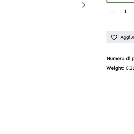
Product 
Aggiun
Numero di 
Weight:
0,2