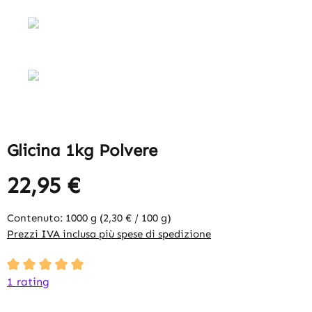
Glicina 1kg Polvere
22,95 €
Contenuto:
1000 g
(2,30 € / 100 g)
Prezzi IVA inclusa più spese di spedizione
Average rating of 5 out of 5 stars
1 rating