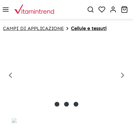
in content
Sh
CAMPI DI APPLICAZIONE
Cellule e tessuti
Skip image gallery