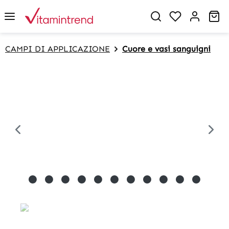
in content
Sh
CAMPI DI APPLICAZIONE
Cuore e vasi sanguigni
Skip image gallery