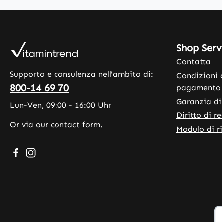
Shop Serv
Contatta
Supporto e consulenza nell'ambito di:
Condizioni 
800-14 69 70
pagamento
Garanzia di
Lun-Ven, 09:00 - 16:00 Uhr
Diritto di r
Or via our
contact form
.
Modulo di r
Visit us on Facebook – opens in a new browser tab (exte
Check us out on Instagram – opens in a new browser