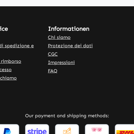
ice
Informationen
Chi siamo
di spedizione e
Protezione dei dati
CGC
 rimborso
Impressioni
ecesso
FAQ
ichiamo
rnal link)
 tab (external link)
Our payment and shipping methods: