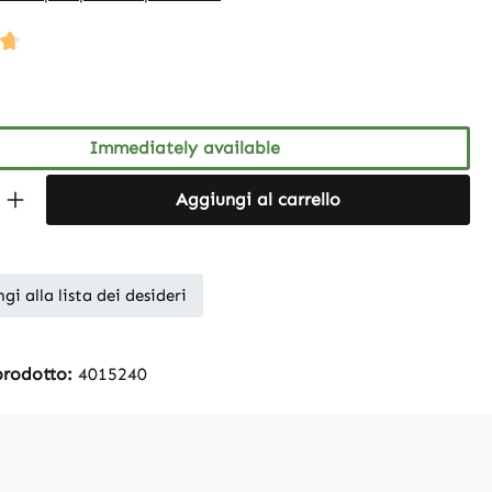
ng of 4.67 out of 5 stars
Immediately available
Quantity: Enter the desired amount or 
Aggiungi al carrello
gi alla lista dei desideri
prodotto:
4015240