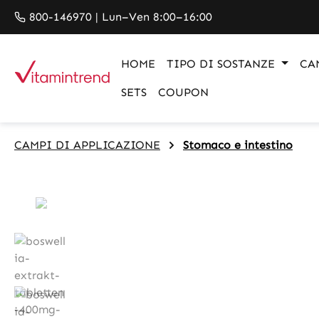
search
Skip to main navigation
800-146970 | Lun–Ven 8:00–16:00
HOME
TIPO DI SOSTANZE
CA
SETS
COUPON
CAMPI DI APPLICAZIONE
Stomaco e intestino
Skip image gallery