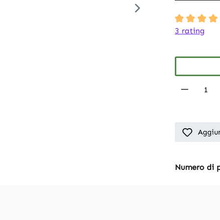
Average rati
3 rating
Product 
Aggiun
Numero di 