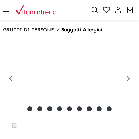
in content
Sh
GRUPPI DI PERSONE
Soggetti Allergici
Skip image gallery