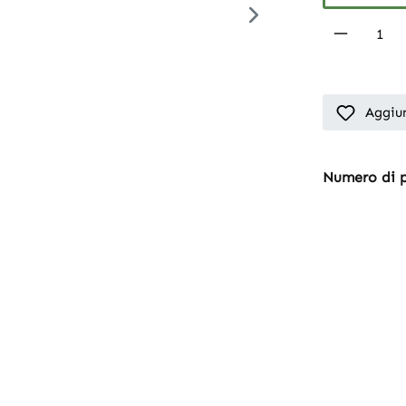
Product 
Aggiun
Numero di 