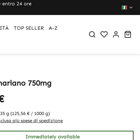
 entro 24 ore
ITÀ
TOP SELLER
A-Z
Sho
mariano 750mg
€
135 g
(125,56 € / 1000 g)
clusa più spese di spedizione
Immediately available