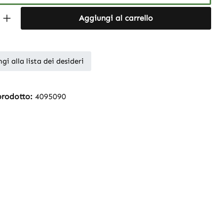
Quantity: Enter the desired amount or 
Aggiungi al carrello
gi alla lista dei desideri
prodotto:
4095090