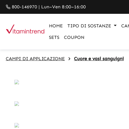
search
Skip to main navigation
800-146970 | Lun–Ven 8:00–16:00
HOME
TIPO DI SOSTANZE
CA
SETS
COUPON
CAMPI DI APPLICAZIONE
Cuore e vasi sanguigni
Skip image gallery