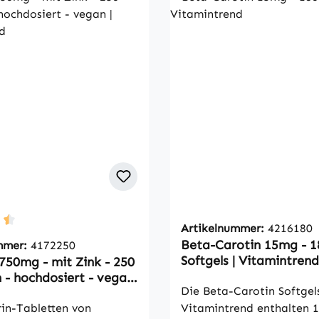
Artikelnummer:
4216180
ttliche Bewertung von 4.5 von 5 Sternen
Beta-Carotin 15mg - 1
mmer:
4172250
Softgels | Vitamintrend
750mg - mit Zink - 250
 - hochdosiert - vegan
Die Beta-Carotin Softgel
trend
rin-Tabletten von
Vitamintrend enthalten 