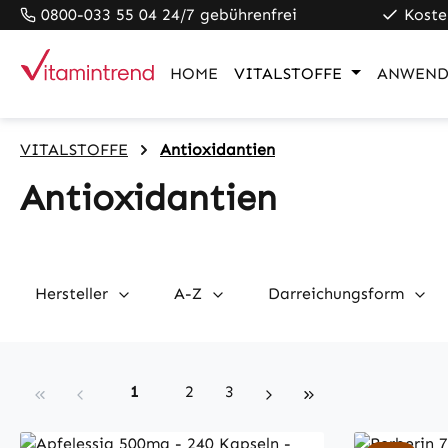
0800-033 55 04 24/7 gebührenfrei
Koste
pringen
Zur Hauptnavigation springen
HOME
VITALSTOFFE
ANWEND
VITALSTOFFE
Antioxidantien
Antioxidantien
Hersteller
A-Z
Darreichungsform
Seite
Seite
Seite
1
2
3