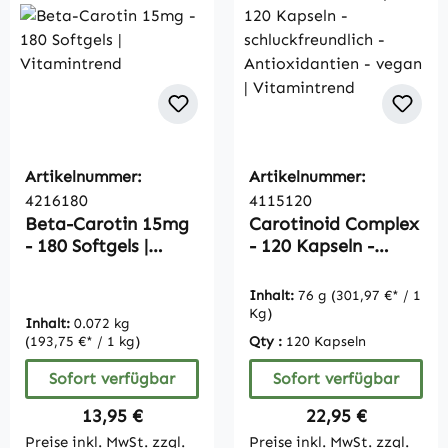
Artikelnummer:
Artikelnummer:
4216180
4115120
Beta-Carotin 15mg
Carotinoid Complex
- 180 Softgels |
- 120 Kapseln -
Vitamintrend
schluckfreundlich -
Antioxidantien -
Inhalt:
76 g
(301,97 €* / 1
vegan |
Kg)
Inhalt:
0.072 kg
Vitamintrend
(193,75 €* / 1 kg)
Qty :
120 Kapseln
Sofort verfügbar
Sofort verfügbar
Regulärer Preis:
Regulärer Preis:
13,95 €
22,95 €
Preise inkl. MwSt. zzgl.
Preise inkl. MwSt. zzgl.