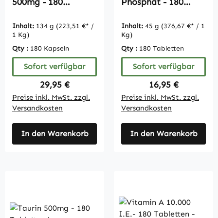
500mg - 180
Phosphat - 180
Kapseln - vegan |
Tabletten -
Vitamintrend
schluckfreundlich -
Inhalt:
134 g
(223,51 €* /
Inhalt:
45 g
(376,67 €* / 1
vegan |
1 Kg)
Kg)
Vitamintrend
Qty :
180 Kapseln
Qty :
180 Tabletten
Sofort verfügbar
Sofort verfügbar
Regulärer Preis:
Regulärer Preis:
29,95 €
16,95 €
Preise inkl. MwSt. zzgl.
Preise inkl. MwSt. zzgl.
Versandkosten
Versandkosten
In den Warenkorb
In den Warenkorb