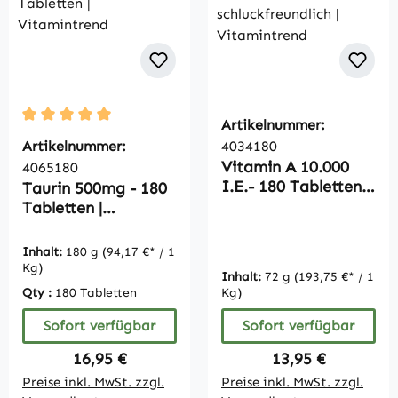
Artikelnummer:
Durchschnittliche Bewertung von 5 von 5 Sternen
Artikelnummer:
4034180
Vitamin A 10.000
4065180
I.E.- 180 Tabletten -
Taurin 500mg - 180
schluckfreundlich |
Tabletten |
Vitamintrend
Vitamintrend
Inhalt:
180 g
(94,17 €* / 1
Kg)
Inhalt:
72 g
(193,75 €* / 1
Qty :
180 Tabletten
Kg)
Sofort verfügbar
Sofort verfügbar
Regulärer Preis:
Regulärer Preis:
16,95 €
13,95 €
Preise inkl. MwSt. zzgl.
Preise inkl. MwSt. zzgl.