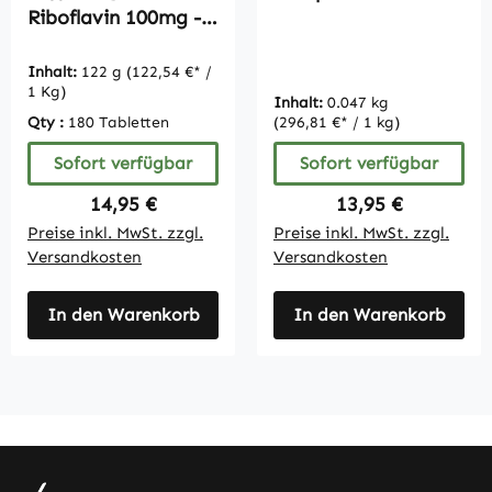
Tabletten -
Riboflavin 100mg -
schluckfreundlich |
180 Tabletten |
Vitamintrend
Vitamintrend
Inhalt:
122 g
(122,54 €* /
1 Kg)
Inhalt:
0.047 kg
Qty :
180 Tabletten
(296,81 €* / 1 kg)
Sofort verfügbar
Sofort verfügbar
Regulärer Preis:
Regulärer Preis:
14,95 €
13,95 €
Preise inkl. MwSt. zzgl.
Preise inkl. MwSt. zzgl.
Versandkosten
Versandkosten
In den Warenkorb
In den Warenkorb