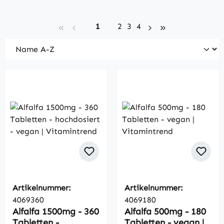
Seite
Seite
Seite
Seite
1
2
3
4
Artikelnummer:
Artikelnummer:
4069360
4069180
Alfalfa 1500mg - 360
Alfalfa 500mg - 180
Tabletten -
Tabletten - vegan |