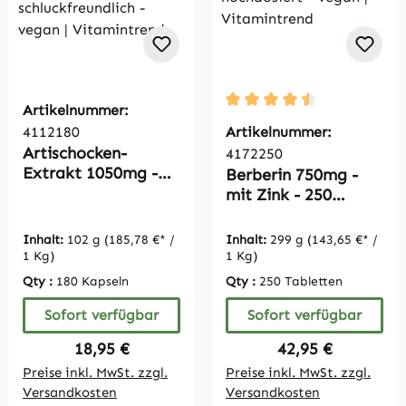
Artikelnummer:
Durchschnittliche Bewertu
4112180
Artikelnummer:
Artischocken-
4172250
Extrakt 1050mg -
Berberin 750mg -
davon 26 mg
mit Zink - 250
Cynarin - 180
Tabletten -
Kapseln -
hochdosiert - vegan
Inhalt:
102 g
(185,78 €* /
Inhalt:
299 g
(143,65 €* /
schluckfreundlich -
| Vitamintrend
1 Kg)
1 Kg)
vegan |
Qty :
180 Kapseln
Qty :
250 Tabletten
Vitamintrend
Sofort verfügbar
Sofort verfügbar
Regulärer Preis:
Regulärer Preis:
18,95 €
42,95 €
Preise inkl. MwSt. zzgl.
Preise inkl. MwSt. zzgl.
Versandkosten
Versandkosten