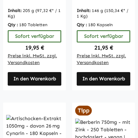
Calcium - vegan |
Vitamintrend
Inhalt:
205 g
(97,32 €* / 1
Inhalt:
146 g
(150,34 €* /
Kg)
1 Kg)
Qty :
180 Tabletten
Qty :
180 Kapseln
Sofort verfügbar
Sofort verfügbar
Regulärer Preis:
Regulärer Preis:
19,95 €
21,95 €
Preise inkl. MwSt. zzgl.
Preise inkl. MwSt. zzgl.
Versandkosten
Versandkosten
In den Warenkorb
In den Warenkorb
Tipp