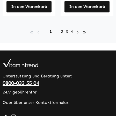
In den Warenkorb
In den Warenkorb
Seite
Seite
Seite
Seite
1
2
3
4
Unterstützung und Beratung unter:
0800-033 55 04
24/7 gebührenfrei
Oder über unser
Kontaktformular
.