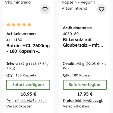
Artikelnummer:
Durchschnittliche Bewertung von 5 von 5 Sternen
Artikelnummer:
4080180
Bittersalz mit
4111180
Glaubersalz - mit
Betain-HCL 2600mg
Magnesiumsulfat
- 180 Kapseln -
und Natriumsulfat -
hochdosiert - vegan
180 Kapseln - vegan
| Vitamintrend
Inhalt:
167 g
(113,47 €* /
Inhalt:
195 g
(92,05 €* / 1
| Vitamintrend
1 Kg)
Kg)
Qty :
180 Kapseln
Qty :
180 Kapseln
Sofort verfügbar
Sofort verfügbar
Regulärer Preis:
Regulärer Preis:
18,95 €
17,95 €
Preise inkl. MwSt. zzgl.
Preise inkl. MwSt. zzgl.
Versandkosten
Versandkosten