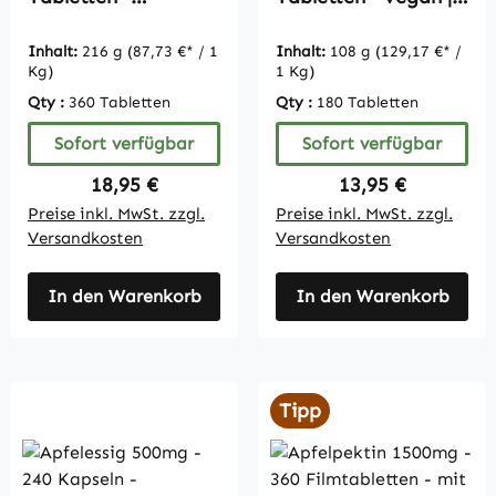
hochdosiert - vegan
Vitamintrend
| Vitamintrend
Inhalt:
216 g
(87,73 €* / 1
Inhalt:
108 g
(129,17 €* /
Kg)
1 Kg)
Qty :
360 Tabletten
Qty :
180 Tabletten
Sofort verfügbar
Sofort verfügbar
Regulärer Preis:
Regulärer Preis:
18,95 €
13,95 €
Preise inkl. MwSt. zzgl.
Preise inkl. MwSt. zzgl.
Versandkosten
Versandkosten
In den Warenkorb
In den Warenkorb
Tipp