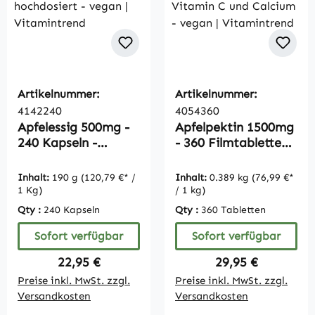
Artikelnummer:
Artikelnummer:
4142240
4054360
Apfelessig 500mg -
Apfelpektin 1500mg
240 Kapseln -
- 360 Filmtabletten -
hochdosiert - vegan
mit Vitamin C und
| Vitamintrend
Calcium - vegan |
Inhalt:
190 g
(120,79 €* /
Inhalt:
0.389 kg
(76,99 €*
Vitamintrend
1 Kg)
/ 1 kg)
Qty :
240 Kapseln
Qty :
360 Tabletten
Sofort verfügbar
Sofort verfügbar
Regulärer Preis:
Regulärer Preis:
22,95 €
29,95 €
Preise inkl. MwSt. zzgl.
Preise inkl. MwSt. zzgl.
Versandkosten
Versandkosten