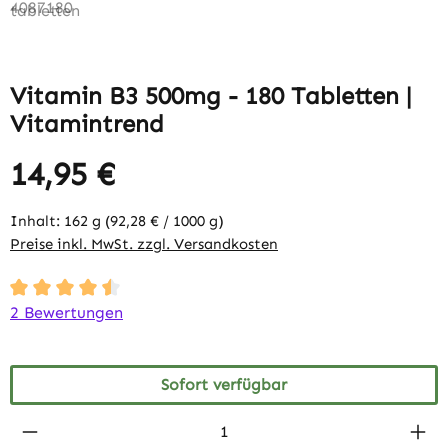
Vitamin B3 500mg - 180 Tabletten |
Vitamintrend
14,95 €
Inhalt:
162 g
(92,28 € / 1000 g)
Preise inkl. MwSt. zzgl. Versandkosten
Durchschnittliche Bewertung von 4.5 von 5 Sternen
2 Bewertungen
Sofort verfügbar
Produkt Anzahl: Gib den gewünschten Wert 