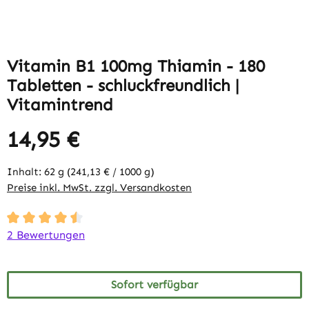
Vitamin B1 100mg Thiamin - 180
Tabletten - schluckfreundlich |
Vitamintrend
14,95 €
Inhalt:
62 g
(241,13 € / 1000 g)
Preise inkl. MwSt. zzgl. Versandkosten
Durchschnittliche Bewertung von 4.5 von 5 Sternen
2 Bewertungen
Sofort verfügbar