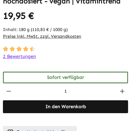
hochdosiert - vegan | Vitamintrend
19,95 €
Inhalt:
180 g
(110,83 € / 1000 g)
Preise inkl. MwSt. zzgl. Versandkosten
Durchschnittliche Bewertung von 4.5 von 5 Sternen
2 Bewertungen
Sofort verfügbar
Produkt Anzahl: Gib den gewünschten Wert 
In den Warenkorb