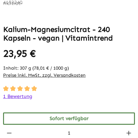
Kalium-Magnesiumcitrat - 240
Kapseln - vegan | Vitamintrend
23,95 €
Inhalt:
307 g
(78,01 € / 1000 g)
Preise inkl. MwSt. zzgl. Versandkosten
Durchschnittliche Bewertung von 5 von 5 Sternen
1 Bewertung
Sofort verfügbar
Produkt Anzahl: Gib den gewünschten Wert 