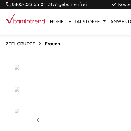
0800-033 55 04 24/7 gebührenfrei
Koste
pringen
Zur Hauptnavigation springen
HOME
VITALSTOFFE
ANWEND
ZIELGRUPPE
Frauen
Bildergalerie überspringen