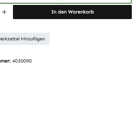
 Anzahl: Gib den gewünschten Wert ein 
In den Warenkorb
erkzettel hinzufügen
mmer:
4030090