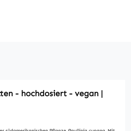
en - hochdosiert - vegan |
er südamerikanischen Pflanze
Paullinia cupana
. Mit