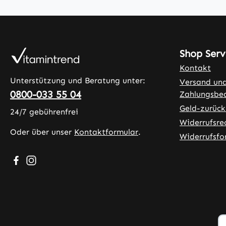
Shop Serv
Kontakt
Unterstützung und Beratung unter:
Versand un
0800-033 55 04
Zahlungsbe
Geld-zurück
24/7 gebührenfrei
Widerrufsre
Oder über unser
Kontaktformular
.
Widerrufsfo
Besuche uns auf Facebook – öffnet in neuem Tab (exter
Schau auf Instagram vorbei – öffnet in neuem Tab (