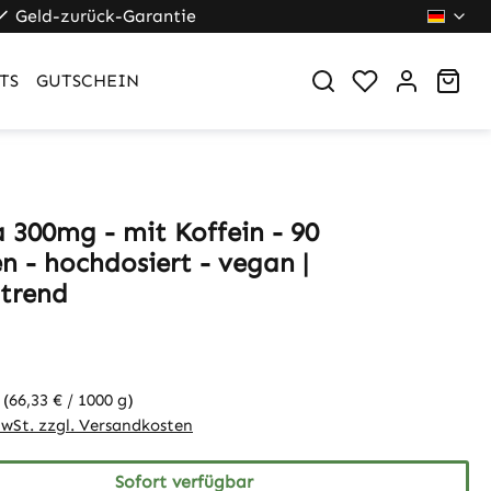
Geld-zurück-Garantie
War
TS
GUTSCHEIN
 300mg - mit Koffein - 90
n - hochdosiert - vegan |
trend
g
(66,33 € / 1000 g)
MwSt. zzgl. Versandkosten
Sofort verfügbar