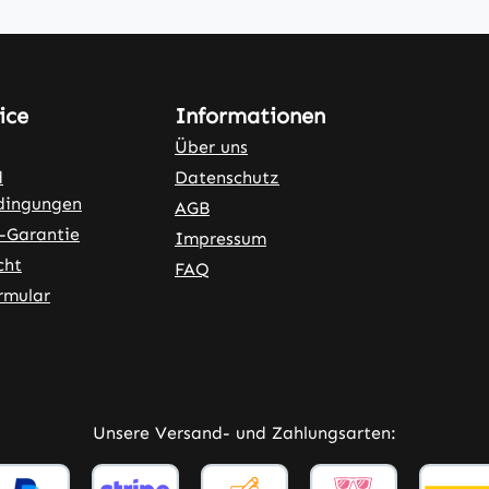
ice
Informationen
Über uns
d
Datenschutz
dingungen
AGB
-Garantie
Impressum
cht
FAQ
rmular
ner Link)
externer Link)
Unsere Versand- und Zahlungsarten: