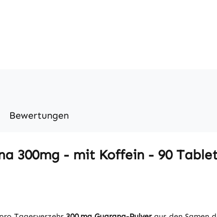
Bewertungen
 300mg - mit Koffein - 90 Tablett
 pro Tagesverzehr
300 mg Guarana-Pulver
aus den Samen d