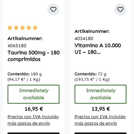
Artikelnummer:
Average rating of 5 out of 5 stars
Artikelnummer:
4034180
Vitamina A 10.000
4065180
UI – 180
Taurina 500mg - 180
Comprimidos
comprimidos
Contenido:
180 g
Contenido:
72 g
(94,17 €* / 1 Kg)
(193,75 €* / 1 Kg)
Immediately
Immediately
available
available
Regular price:
Regular price:
16,95 €
13,95 €
Precios con IVA incluido
Precios con IVA incluido
más gastos de envío
más gastos de envío