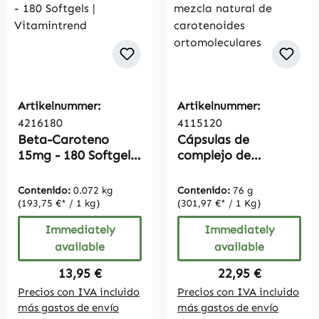
Artikelnummer:
Artikelnummer:
4216180
4115120
Beta-Caroteno
Cápsulas de
15mg - 180 Softgels
complejo de
| Vitamintrend
carotenoides:
mezcla natural de
Contenido:
0.072 kg
Contenido:
76 g
carotenoides
(193,75 €* / 1 kg)
(301,97 €* / 1 Kg)
ortomoleculares
Immediately
Immediately
available
available
Regular price:
Regular price:
13,95 €
22,95 €
Precios con IVA incluido
Precios con IVA incluido
más gastos de envío
más gastos de envío