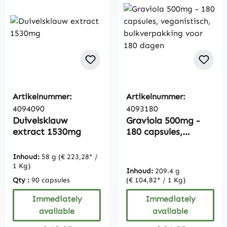
Artikelnummer:
Artikelnummer:
4094090
4093180
Duivelsklauw
Graviola 500mg -
extract 1530mg
180 capsules,
veganistisch,
bulkverpakking voor
Inhoud:
58 g
(€ 223,28* /
180 dagen
1 Kg)
Inhoud:
209.4 g
Qty :
90 capsules
(€ 104,82* / 1 Kg)
Immediately
Immediately
available
available