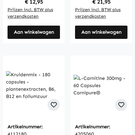
Regular price:
Regular price:
€ 12,95
€ 21,95
Prijzen incl. BTW plus
Prijzen incl. BTW plus
verzendkosten
verzendkosten
Aan winkelwagen
Aan winkelwagen
Artikelnummer:
Artikelnummer:
4112180
4205060