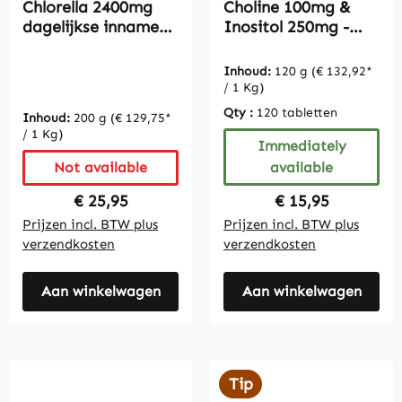
Chlorella 2400mg
Choline 100mg &
dagelijkse inname
Inositol 250mg -
500 tabletten
120 tabletten
bulkverpakking,
Inhoud:
120 g
(€ 132,92*
zuivere stof,
/ 1 Kg)
veganistisch
Qty :
120 tabletten
Inhoud:
200 g
(€ 129,75*
/ 1 Kg)
Immediately
Not available
available
Regular price:
Regular price:
€ 25,95
€ 15,95
Prijzen incl. BTW plus
Prijzen incl. BTW plus
verzendkosten
verzendkosten
Aan winkelwagen
Aan winkelwagen
Tip