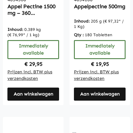
Appel Pectine 1500
Appelpectine 500mg
mg – 360
filmomhulde
Inhoud:
205 g
(€ 97,32* /
tabletten – met
1 Kg)
Inhoud:
0.389 kg
vitamine C en
(€ 76,99* / 1 kg)
Qty :
180 Tabletten
calcium – vegan |
Vitamintrend
Immediately
Immediately
available
available
Regular price:
Regular price:
€ 29,95
€ 19,95
Prijzen incl. BTW plus
Prijzen incl. BTW plus
verzendkosten
verzendkosten
Aan winkelwagen
Aan winkelwagen