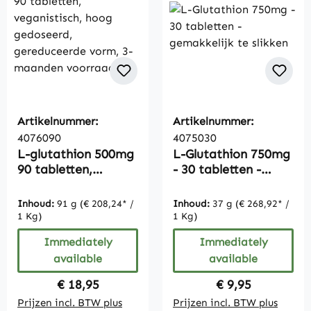
Artikelnummer:
Artikelnummer:
4076090
4075030
L-glutathion 500mg
L-Glutathion 750mg
90 tabletten,
- 30 tabletten -
veganistisch, hoog
gemakkelijk te
gedoseerd,
slikken
Inhoud:
91 g
(€ 208,24* /
Inhoud:
37 g
(€ 268,92* /
gereduceerde vorm,
1 Kg)
1 Kg)
3-maanden
Immediately
Immediately
voorraad
available
available
Regular price:
Regular price:
€ 18,95
€ 9,95
Prijzen incl. BTW plus
Prijzen incl. BTW plus