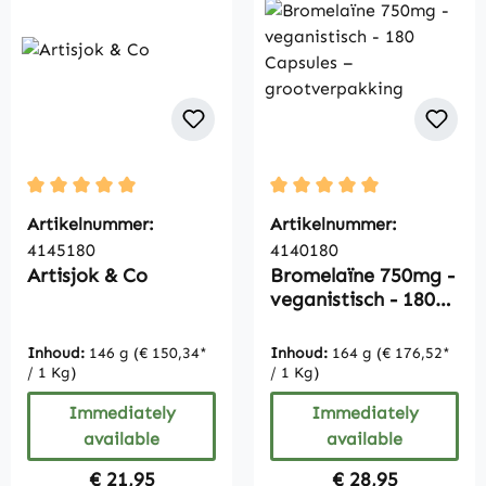
Average rating of 5 out of 5 stars
Average rating of 5 out of
Artikelnummer:
Artikelnummer:
4145180
4140180
Artisjok & Co
Bromelaïne 750mg -
veganistisch - 180
Capsules –
grootverpakking
Inhoud:
146 g
(€ 150,34*
Inhoud:
164 g
(€ 176,52*
/ 1 Kg)
/ 1 Kg)
Immediately
Immediately
available
available
Regular price:
Regular price:
€ 21,95
€ 28,95