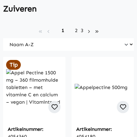
Zuiveren
Page
Page
Page
1
2
3
Tip
Artikelnummer:
Artikelnummer:
4054360
4054180