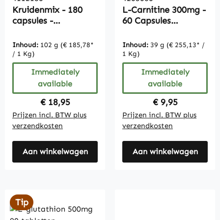
Kruidenmix - 180
L-Carnitine 300mg -
capsules -
60 Capsules
plantenextracten,
Carnipure®
B6, B12 en
Inhoud:
102 g
(€ 185,78*
Inhoud:
39 g
(€ 255,13* /
foliumzuur
/ 1 Kg)
1 Kg)
Immediately
Immediately
available
available
Regular price:
Regular price:
€ 18,95
€ 9,95
Prijzen incl. BTW plus
Prijzen incl. BTW plus
verzendkosten
verzendkosten
Aan winkelwagen
Aan winkelwagen
Tip