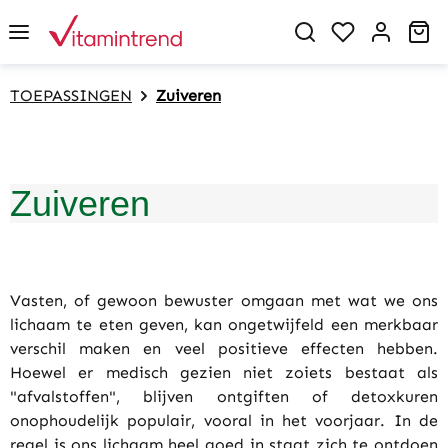
in content
You have 0 w
Sh
TOEPASSINGEN
Zuiveren
Zuiveren
Vasten, of gewoon bewuster omgaan met wat we ons
lichaam te eten geven, kan ongetwijfeld een merkbaar
verschil maken en veel positieve effecten hebben.
Hoewel er medisch gezien niet zoiets bestaat als
"afvalstoffen", blijven ontgiften of detoxkuren
onophoudelijk populair, vooral in het voorjaar. In de
regel is ons lichaam heel goed in staat zich te ontdoen