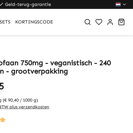
Geld-terug-garantie
Sho
SETS
KORTINGSCODE
ofaan 750mg - veganistisch - 240
en - grootverpakking
5
 g
(€ 90,40 / 1000 g)
. BTW plus verzendkosten
ng of 5 out of 5 stars