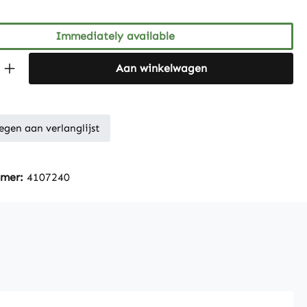
Immediately available
Quantity: Enter the desired amount or 
Aan winkelwagen
gen aan verlanglijst
mmer:
4107240