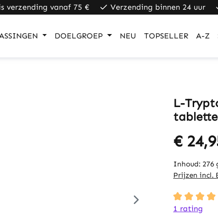
is verzending vanaf 75 €
Verzending binnen 24 uur
ASSINGEN
DOELGROEP
NEU
TOPSELLER
A-Z
L-Trypt
tablett
€ 24,9
Inhoud:
276
Prijzen incl
Average rati
1 rating