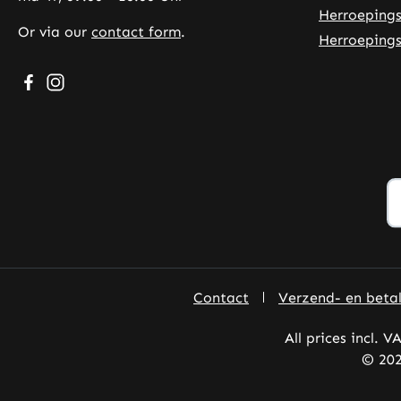
Herroepings
Or via our
contact form
.
Herroepings
Visit us on Facebook – opens in a new browser tab (exte
Check us out on Instagram – opens in a new browser
Contact
Verzend- en beta
All prices incl. V
© 202