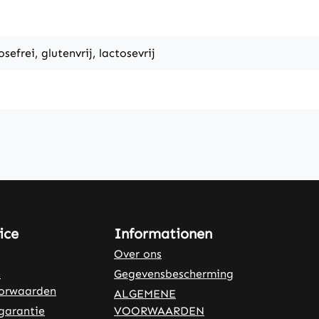
osefrei, glutenvrij, lactosevrij
ice
Informationen
Over ons
n
Gegevensbescherming
oorwaarden
ALGEMENE
garantie
VOORWAARDEN