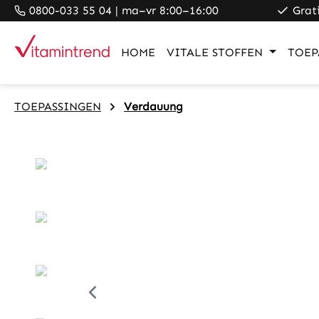
0800-033 55 04 | ma–vr 8:00–16:00
Grat
search
Skip to main navigation
HOME
VITALE STOFFEN
TOEP
TOEPASSINGEN
Verdauung
Skip image gallery