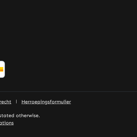
recht
Herroepingsformulier
 stated otherwise.
ations