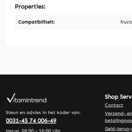
Properties:
Compatibiliteit:
fruct
Shop Serv
Contact
Steun en advies in het kader van:
Verzend- e
0031-45 74 006-49
betalingsv
Geld-terug-
ma-vr, 09:00 - 16:00 Uhr