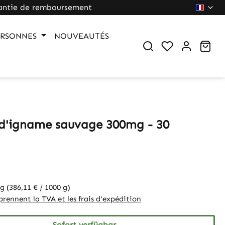
antie de remboursement
ERSONNES
NOUVEAUTÉS
War
 d'igname sauvage 300mg - 30
 g
(386,11 € / 1000 g)
rennent la TVA et les frais d'expédition
Sofort verfügbar