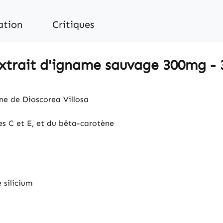
ation
Critiques
Extrait d'igname sauvage 300mg - 3
ne de Dioscorea Villosa
es C et E, et du bêta-carotène
 silicium