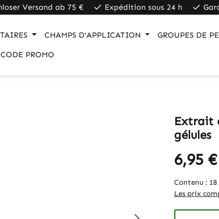
nloser Versand ab 75 €
Expédition sous 24 h
Gar
TAIRES
CHAMPS D'APPLICATION
GROUPES DE P
CODE PROMO
Extrait
gélules
6,95 €
Contenu :
18
Les prix comp