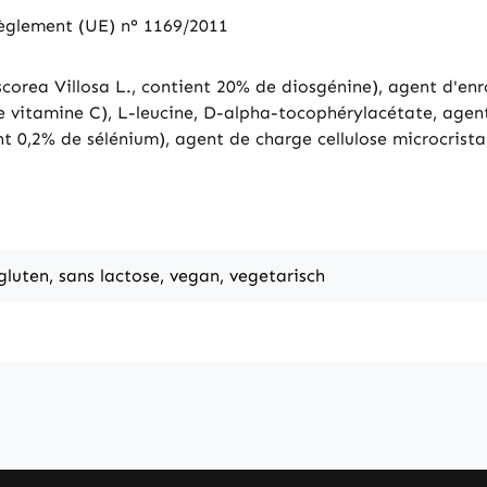
 règlement (UE) n° 1169/2011
corea Villosa L., contient 20% de diosgénine), agent d'e
e vitamine C), L-leucine, D-alpha-tocophérylacétate, agen
nt 0,2% de sélénium), agent de charge cellulose microcrist
 gluten, sans lactose, vegan, vegetarisch