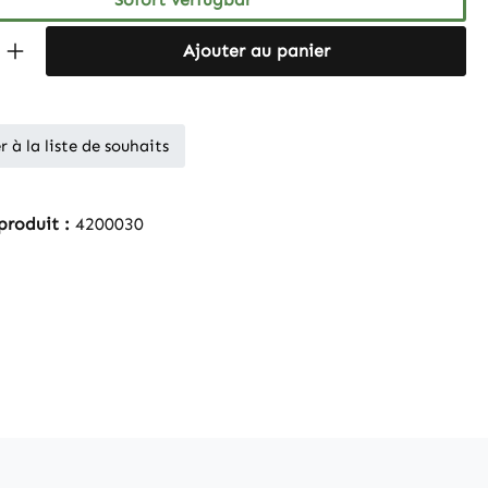
 Anzahl: Gib den gewünschten Wert ein 
Ajouter au panier
r à la liste de souhaits
produit :
4200030