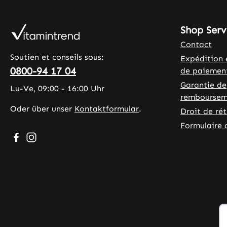
Shop Serv
Contact
Soutien et conseils sous:
Expédition 
0800-94 17 04
de paiemen
Garantie de
Lu-Ve, 09:00 - 16:00 Uhr
remboursem
Oder über unser
Kontaktformular
.
Droit de ré
Formulaire 
Besuche uns auf Facebook – öffnet in neuem Tab (exter
Schau auf Instagram vorbei – öffnet in neuem Tab (