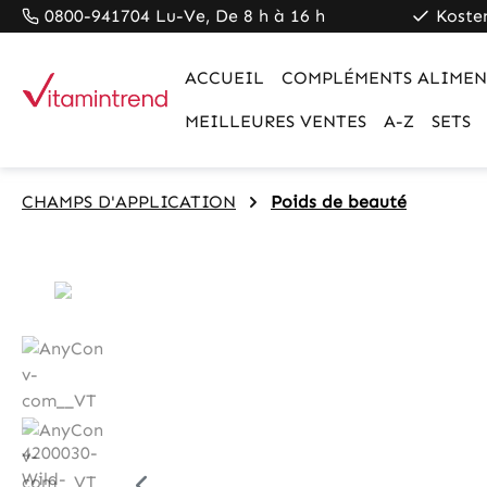
0800-941704 Lu-Ve, De 8 h à 16 h
Koste
pringen
Zur Hauptnavigation springen
ACCUEIL
COMPLÉMENTS ALIMEN
MEILLEURES VENTES
A-Z
SETS
CHAMPS D'APPLICATION
Poids de beauté
Bildergalerie überspringen