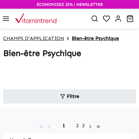
ECONOMISEZ 25% ! NEWSLETTER
alt springen
Du hast 0 P
Wa
CHAMPS D'APPLICATION
Bien-être Psychique
Bien-être Psychique
Filtre
Seite
Seite
Seite
1
2
3