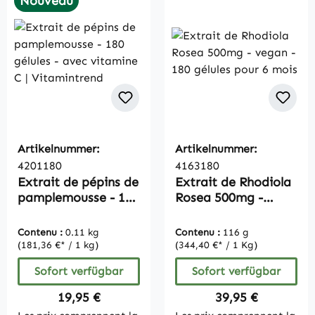
Nouveau
Artikelnummer:
Artikelnummer:
4201180
4163180
Extrait de pépins de
Extrait de Rhodiola
pamplemousse - 180
Rosea 500mg -
gélules - avec
vegan - 180 gélules
vitamine C |
pour 6 mois
Contenu :
0.11 kg
Contenu :
116 g
Vitamintrend
(181,36 €* / 1 kg)
(344,40 €* / 1 Kg)
Sofort verfügbar
Sofort verfügbar
Regulärer Preis:
Regulärer Preis:
19,95 €
39,95 €