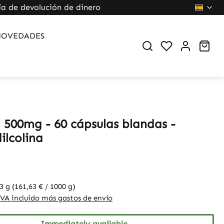
ía de devolución de dinero
NOVEDADES
Sho
a 500mg - 60 cápsulas blandas -
ilcolina
3 g
(161,63 € / 1000 g)
IVA incluido más gastos de envío
Immediately available