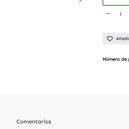
Product 
Añadir
Número de 
Comentarios