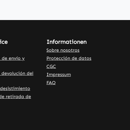
ice
Informationen
Sobre nosotros
 de envío y
Protección de datos
CGC
 devolución del
Impressum
FAQ
desistimiento
de retirada de
rnal link)
 tab (external link)