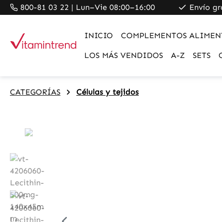
800-81 03 22 | Lun–Vie 08:00–16:00
Envío gr
search
Skip to main navigation
INICIO
COMPLEMENTOS ALIMEN
LOS MÁS VENDIDOS
A-Z
SETS
CATEGORÍAS
Células y tejidos
Skip image gallery