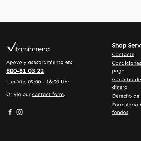
Shop Serv
Contacte
Apoyo y asesoramiento en:
Condiciones
800-81 03 22
pago
Garantía de
Lun-Vie, 09:00 - 16:00 Uhr
dinero
Or via our
contact form
.
Derecho de 
Formulario 
Visit us on Facebook – opens in a new browser tab (exte
Check us out on Instagram – opens in a new browser
fondos