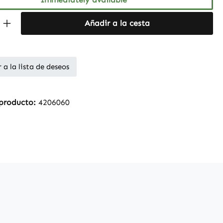
Quantity: Enter the desired amount or 
Añadir a la cesta
 a la lista de deseos
producto:
4206060