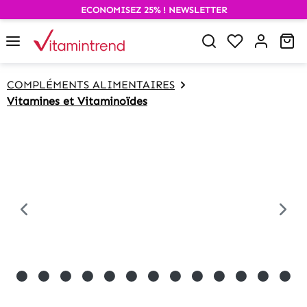
ECONOMISEZ 25% ! NEWSLETTER
alt springen
Wa
COMPLÉMENTS ALIMENTAIRES
Vitamines et Vitaminoïdes
Bildergalerie überspringen