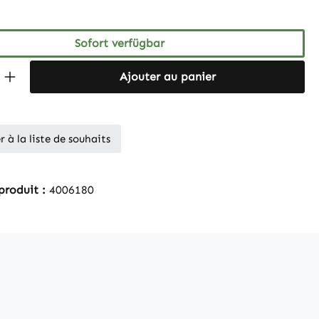
Sofort verfügbar
 Anzahl: Gib den gewünschten Wert ein 
Ajouter au panier
r à la liste de souhaits
produit :
4006180