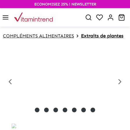
ECONOMISEZ 25% ! NEWSLETTER
alt springen
Wa
COMPLÉMENTS ALIMENTAIRES
Extraits de plantes
Bildergalerie überspringen