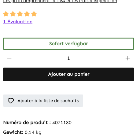
Les prix comprennent la TVA et les frais d'expédition
Durchschnittliche Bewertung von 5 von 5 Sternen
1 Évaluation
Sofort verfügbar
Produkt Anzahl: Gib den gewünschten Wert 
Ajouter au panier
Ajouter à la liste de souhaits
Numéro de produit :
4071180
Gewicht:
0,14 kg