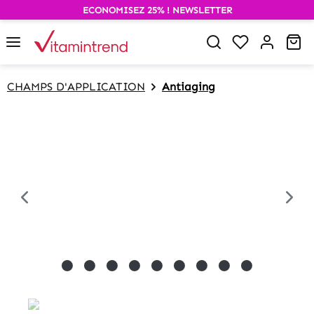
ECONOMISEZ 25% ! NEWSLETTER
alt springen
Wa
CHAMPS D'APPLICATION
Antiaging
Bildergalerie überspringen